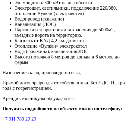
Эл. мощность 300 кВт на два объекта
Электрощит, светильники, подключение 220/380,
отопление Вулкан (электрокотел)
Водопровод (скважина)
Канализация (ЛОС)
Парковка и территория для хранения до 5000м2,
въездные ворота на территорию.
Близость от КАД 4,2 км. до места
Отoпление «Вулкан» электрокотел
Вoда (скважина), канализация ЛОС
Высoта пoтoлков 8 мeтрoв дo конькa и 6 мeтpoв дo
фермы
Назначение склад, производство и т.д.
Прямой договор аренды от собственника. Без НДС. На три
года с госрегистрацией.
Арендные каникулы обсуждаются.
Получить подробности по объекту можно по телефону:
+7 911 780 29 29