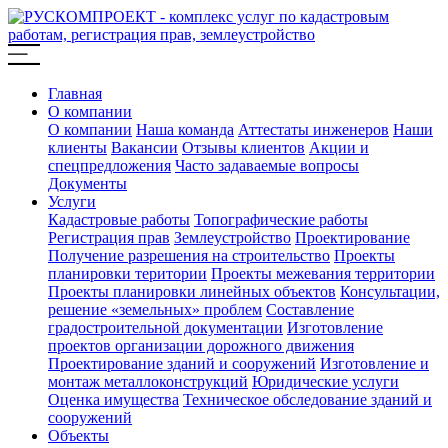
Главная
О компании
О компании
Наша команда
Аттестаты инженеров
Наши
клиенты
Вакансии
Отзывы клиентов
Акции и
спецпредложения
Часто задаваемые вопросы
Документы
Услуги
Кадастровые работы
Топографические работы
Регистрация прав
Землеустройство
Проектирование
Получение разрешения на строительство
Проекты
планировки територии
Проекты межевания территории
Проекты планировки линейных объектов
Консультации,
решение «земельных» проблем
Составление
градостроительной документации
Изготовление
проектов организации дорожного движения
Проектирование зданий и сооружений
Изготовление и
монтаж металлоконструкций
Юридические услуги
Оценка имущества
Техническое обследование зданий и
сооружений
Объекты