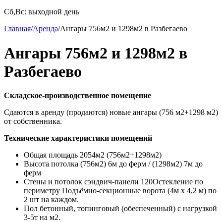
Сб,Вс: выходной день
Главная
/
Аренда
/
Ангары 756м2 и 1298м2 в Разбегаево
Ангары 756м2 и 1298м2 в
Разбегаево
Складское-производственное помещение
Сдаются в aренду (продаются) новые ангаpы (756 м2+1298 м2)
от собственника.
Технические характеристики помещений
Общая площадь 2054м2 (756м2+1298м2)
Высота потолка (756м2) 6м до ферм / (1298м2) 7м до
ферм
Стены и потолок сэндвич-панели 120Остекление по
периметру Подъёмно-секционные ворота (4м х 4,2 м) по
2 шт на каждом.
Пол бетонный, топинговый (обеспеченный) с нагрузкой
3-5т на м2.